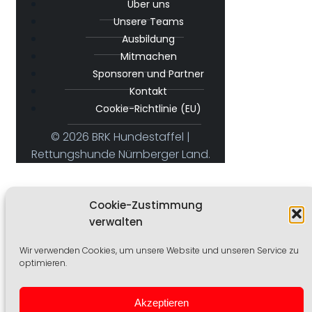
Über uns
Unsere Teams
Ausbildung
Mitmachen
Sponsoren und Partner
Kontakt
Cookie-Richtlinie (EU)
© 2026 BRK Hundestaffel |
Rettungshunde Nürnberger Land.
[em_profile]
Cookie-Zustimmung
verwalten
Wir verwenden Cookies, um unsere Website und unseren Service zu
optimieren.
Datenschutz
|
Haftungsausschluss
|
Impressum
|
Cookie-Richtlinien
|
Mitglied werden
|
Profil
Akzeptieren