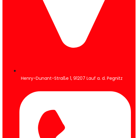
Henry-Dunant-Straße 1, 91207 Lauf a. d. Pegnitz