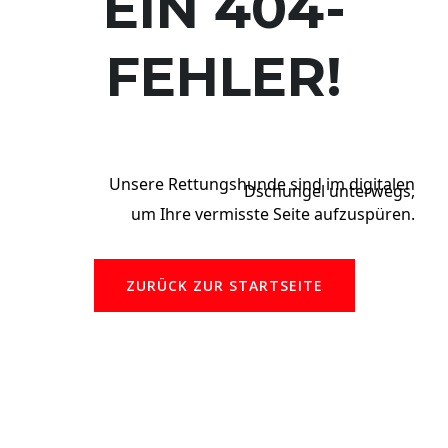
EIN 404-
FEHLER!
Unsere Rettungshunde sind im digitalen
Dschungel unterwegs,
um Ihre vermisste Seite aufzuspüren.
ZURÜCK ZUR STARTSEITE